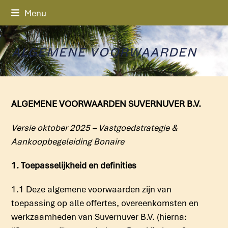
Skip
Menu
to
content
ALGEMENE VOORWAARDEN
ALGEMENE VOORWAARDEN SUVERNUVER B.V.
Versie oktober 2025 – Vastgoedstrategie &
Aankoopbegeleiding Bonaire
1. Toepasselijkheid en definities
1.1 Deze algemene voorwaarden zijn van
toepassing op alle offertes, overeenkomsten en
werkzaamheden van Suvernuver B.V. (hierna: