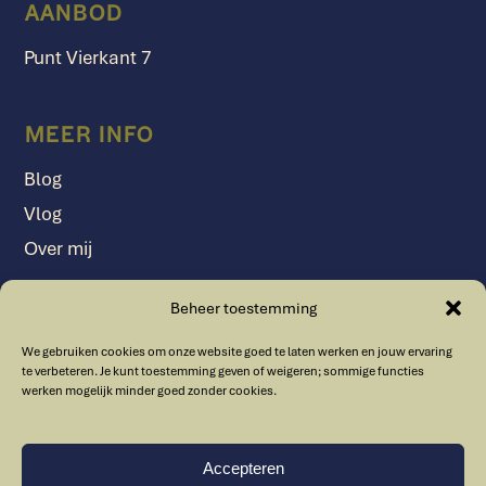
AANBOD
Punt Vierkant 7
MEER INFO
Blog
Vlog
Over mij
Beheer toestemming
VOLG ELSBETH
We gebruiken cookies om onze website goed te laten werken en jouw ervaring
LinkedIn
YouTube
te verbeteren. Je kunt toestemming geven of weigeren; sommige functies
werken mogelijk minder goed zonder cookies.
E-mail
Accepteren