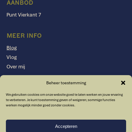
AANBOD
Punt Vierkant 7
MEER INFO
Blog
Vlog
Over mij
Beheer toestemming
VOLG ELSBETH
We gebruiken cookies om onze website goed te laten werken en jouw ervaring
LinkedIn
YouTube
te verbeteren. Je kunt toestemming geven of weigeren; sommige functies
werken mogelijk minder goed zonder cookies.
E-mail
Accepteren