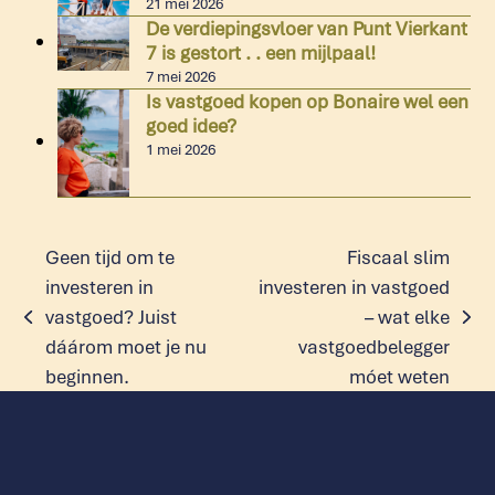
21 mei 2026
De verdiepingsvloer van Punt Vierkant
7 is gestort . . een mijlpaal!
7 mei 2026
Is vastgoed kopen op Bonaire wel een
goed idee?
1 mei 2026
Geen tijd om te
Fiscaal slim
investeren in
investeren in vastgoed
vastgoed? Juist
– wat elke
previous
next
dáárom moet je nu
vastgoedbelegger
post:
post:
beginnen.
móet weten