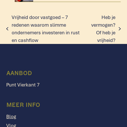
Vrijheid door vastgoed – 7
Heb je
redenen waarom slimme
vermogen?
previous
next
ondernemers investeren in rust
Of heb je
post:
post:
en cashflow
vrijheid?
AANBOD
Punt Vierkant 7
MEER INFO
Blog
Vlog