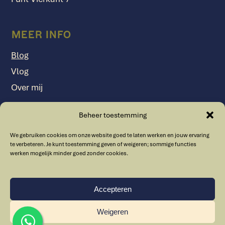
MEER INFO
Blog
Vlog
Over mij
Beheer toestemming
VOLG ELSBETH
We gebruiken cookies om onze website goed te laten werken en jouw ervaring
LinkedIn
YouTube
te verbeteren. Je kunt toestemming geven of weigeren; sommige functies
werken mogelijk minder goed zonder cookies.
E-mail
Accepteren
Weigeren